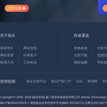
立即注册
关于易名
快速通道
易名简介
网站资质
价格标准
付款
网站荣誉
经典客户
文档下载
优惠
联系方式
工作机会
网站地图
手机
友情链接:
域名交易平台
知识产权门户
论坛
查询网
3
Copyright © 2005-
2026 [易名科技] 厦门易名科技股份有限公司 eName Technology C
闽ICP备09024308号-1
增值电信业务经营许可证[闽B2-20120071] 文网文[2011]0279